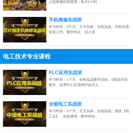
人机维修技师授课，每天1小时…
手机维修实战班
学习时间：2个月。天天实操，全程实战。学校负责
安排工作。教学特点：深入浅…
电工技术专业课程
13807313137
点击免费咨询电话：
PLC应用实战班
学习时间：1个月。全程实战教学目标：0基础开始
教学，培养PLC应用维护技术人…
全能电工实战班
学习时间：2个月。天天实操，全程实战。颁发【电
工证】，全国通用。教学特色…