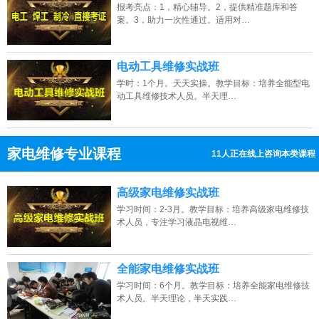
报考亮点：1，精心辅导。2，提供精准题库和答
案。3，助力一次性通过。适用对…
电动工具维修实战班
学时：1个月。天天实操。教学目标：培养全能型电
动工具维修技术人员。半天理…
家电维修专业课程
11人正在线上咨询本类课程
13807313137
点击免费咨询电话：
高级家电维修实战班
学习时间：2-3月。教学目标：培养高级家电维修技
术人员，专注学习液晶电视维…
全能家电维修实战班
学习时间：6个月。教学目标：培养全能家电维修技
术人员。半天理论，半天实践…