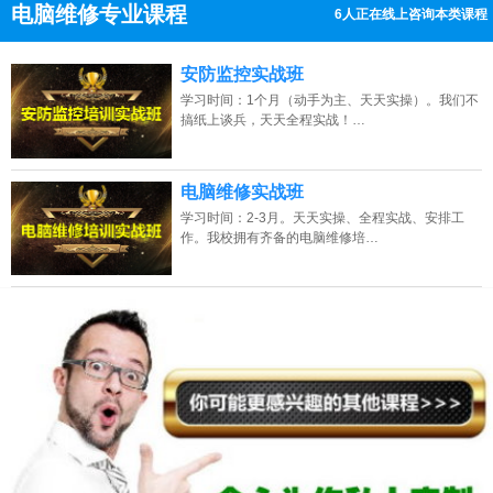
电脑维修专业课程
6人正在线上咨询本类课程
13807313137
点击免费咨询电话：
安防监控实战班
学习时间：1个月（动手为主、天天实操）。我们不
搞纸上谈兵，天天全程实战！…
电脑维修实战班
学习时间：2-3月。天天实操、全程实战、安排工
作。我校拥有齐备的电脑维修培…