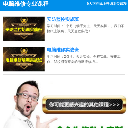
电脑维修专业课程
13人正在线上咨询本类课程
13807313137
点击免费咨询电话：
安防监控实战班
学习时间：1个月（动手为主、天天实操）。我们不
搞纸上谈兵，天天全程实战！…
电脑维修实战班
学习时间：2-3月。天天实操、全程实战、安排工
作。我校拥有齐备的电脑维修培…