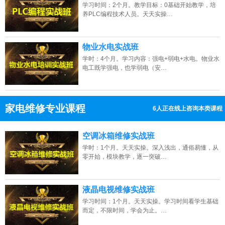
学习时间：2个月。教学目标：0基础开始教学，培
养PLC编程技术人员。天天实操…
物业水电实战班
学时：4个月。学习内容：强电+弱电+水电。物业水
电工既学强电，也学弱电（安…
家电维修专业课程
13人正在线上咨询本类课程
13807313137
点击免费咨询电话：
空调冰箱维修实战班
学时：1个月。天天实操。深入浅出，通俗易懂，从
零开始，模块教学，逐一突破…
液晶电视维修实战班
学习时间：1个月。天天实操。学习时间看学生基础
而定，不限时间，学会为止。…