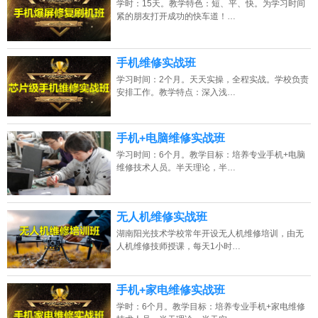
学时：15天。教学特色：短、平、快。为学习时间
紧的朋友打开成功的快车道！…
2026年8月7号_河南_谭同学（132****4198）报名:
【手机维修培训班】
2026年8月7号_山西_陈同学（158****4727）报名:
【手机维修培训班】
手机维修实战班
2026年8月7号_海南_马同学（188****6258）报名:
【手机维修培训班】
学习时间：2个月。天天实操，全程实战。学校负责
安排工作。教学特点：深入浅…
2026年8月7号_浙江_代同学（136****6237）报名:
【手机维修培训班】
手机+电脑维修实战班
学习时间：6个月。教学目标：培养专业手机+电脑
维修技术人员。半天理论，半…
无人机维修实战班
湖南阳光技术学校常年开设无人机维修培训，由无
人机维修技师授课，每天1小时…
手机+家电维修实战班
学时：6个月。教学目标：培养专业手机+家电维修