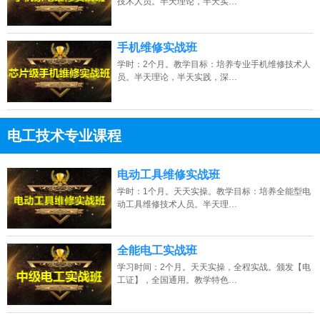
技术人员。半天理论，半天实…
手机维修实战班
学时：2个月。教学目标：培养专业手机维修技术人
员。半天理论，半天实践，深…
电工技术专业课程
13807313137
点击免费咨询电话：
电动工具维修实战班
学时：1个月。天天实操。教学目标：培养全能型电
动工具维修技术人员。半天理…
全能电工实战班
学习时间：2个月。天天实操，全程实战。颁发【电
工证】，全国通用。教学特色…