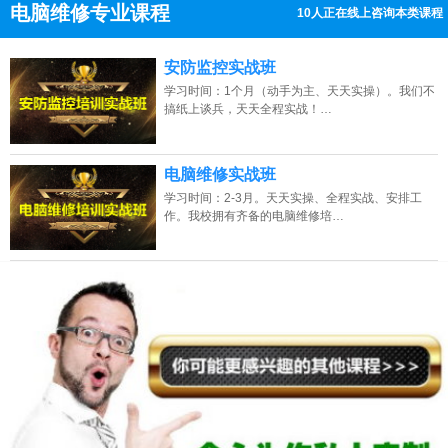
电脑维修专业课程
6人正在线上咨询本类课程
13807313137
点击免费咨询电话：
安防监控实战班
学习时间：1个月（动手为主、天天实操）。我们不
搞纸上谈兵，天天全程实战！…
电脑维修实战班
学习时间：2-3月。天天实操、全程实战、安排工
作。我校拥有齐备的电脑维修培…