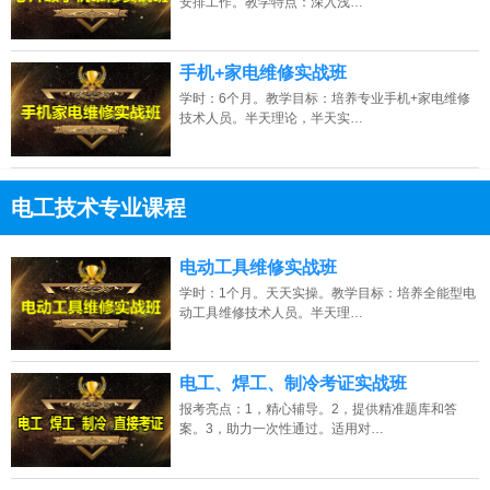
安排工作。教学特点：深入浅…
手机+家电维修实战班
学时：6个月。教学目标：培养专业手机+家电维修
技术人员。半天理论，半天实…
电工技术专业课程
13807313137
点击免费咨询电话：
电动工具维修实战班
学时：1个月。天天实操。教学目标：培养全能型电
动工具维修技术人员。半天理…
电工、焊工、制冷考证实战班
报考亮点：1，精心辅导。2，提供精准题库和答
案。3，助力一次性通过。适用对…