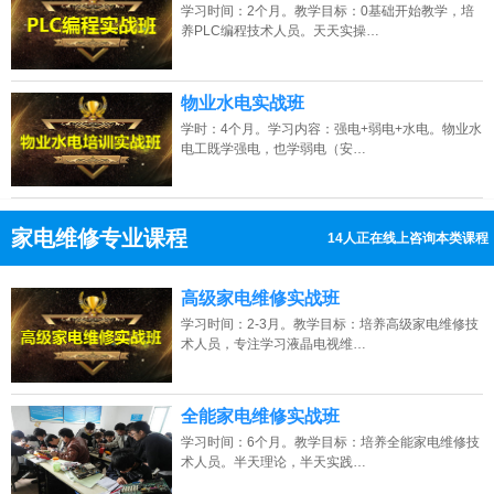
学习时间：2个月。教学目标：0基础开始教学，培
养PLC编程技术人员。天天实操…
物业水电实战班
学时：4个月。学习内容：强电+弱电+水电。物业水
电工既学强电，也学弱电（安…
家电维修专业课程
7人正在线上咨询本类课程
13807313137
点击免费咨询电话：
高级家电维修实战班
学习时间：2-3月。教学目标：培养高级家电维修技
术人员，专注学习液晶电视维…
全能家电维修实战班
学习时间：6个月。教学目标：培养全能家电维修技
术人员。半天理论，半天实践…