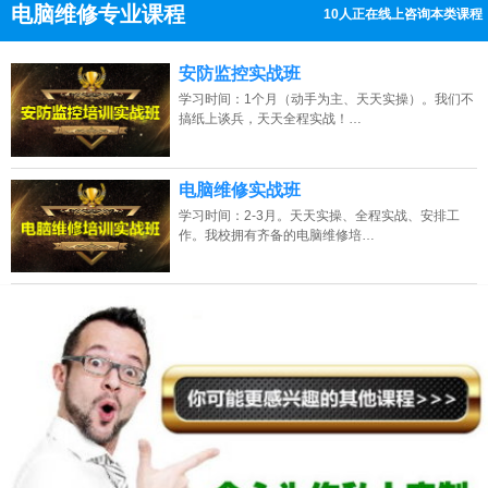
电脑维修专业课程
5人正在线上咨询本类课程
13807313137
点击免费咨询电话：
安防监控实战班
学习时间：1个月（动手为主、天天实操）。我们不
搞纸上谈兵，天天全程实战！…
电脑维修实战班
学习时间：2-3月。天天实操、全程实战、安排工
作。我校拥有齐备的电脑维修培…