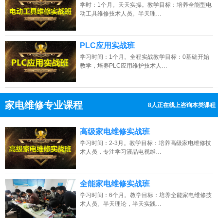
学时：1个月。天天实操。教学目标：培养全能型电
动工具维修技术人员。半天理…
PLC应用实战班
学习时间：1个月。全程实战教学目标：0基础开始
教学，培养PLC应用维护技术人…
家电维修专业课程
11人正在线上咨询本类课程
13807313137
点击免费咨询电话：
高级家电维修实战班
学习时间：2-3月。教学目标：培养高级家电维修技
术人员，专注学习液晶电视维…
全能家电维修实战班
学习时间：6个月。教学目标：培养全能家电维修技
术人员。半天理论，半天实践…