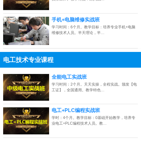
手机+电脑维修实战班
学习时间：6个月。教学目标：培养专业手机+电脑
维修技术人员。半天理论，半…
电工技术专业课程
13807313137
点击免费咨询电话：
全能电工实战班
学习时间：2个月。天天实操，全程实战。颁发【电
工证】，全国通用。教学特色…
电工+PLC编程实战班
学时：4个月。教学目标：0基础开始教学，培养专
业电工+PLC编程技术人员。教…