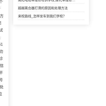
南阳电动车维修培训学校,摩托车维修…
个
超越离合器打滑的原因和处理方法
行
方
来校路线_怎样坐车到我们学校？
把
试
块
1
功
诊
信
平
号
处
应
；