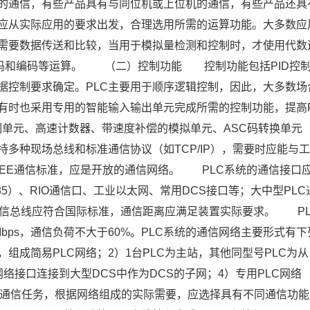
机的通信，有些产品具有与同位机或上位机的通信，有些产品还具
应从实际应用的要求出发，合理选用所需的运算功能。大多数应
需要数据传送和比较，当用于模拟量检测和控制时，才使用代数
译码和编码等运算。 （二）控制功能 控制功能包括PID控
据控制要求确定。PLC主要用于顺序逻辑控制，因此，大多数场
有时也采用专用的智能输入输出单元完成所需的控制功能，提高
制单元、高速计数器、带速度补偿的模拟单元、ASC码转换单元
种现场总线和标准通信协议（如TCP/IP），需要时应能与
/IEEE通信标准，应是开放的通信网络。 PLC系统的通信接口
3/485）、RIO通信口、工业以太网、常用DCS接口等；大中型PLC
通信总线应符合国际标准，通信距离应满足装置实际要求。 PL
bps，通信负荷不大于60%。PLC系统的通信网络主要形式有下
，组成简易PLC网络；2）1台PLC为主站，其他同型号PLC为从
网络接口连接到大型DCS中作为DCS的子网；4）专用PLC网络
U通信任务，根据网络组成的实际需要，应选择具有不同通信功能