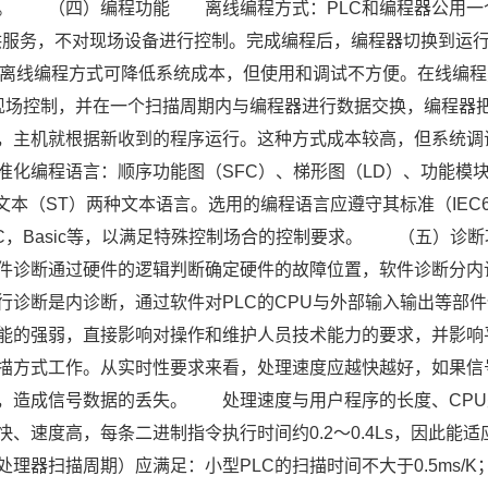
器。 （四）编程功能 离线编程方式：PLC和编程器公用一
提供服务，不对现场设备进行控制。完成编程后，编程器切换到运
。离线编程方式可降低系统成本，但使用和调试不方便。在线编程
责现场控制，并在一个扫描周期内与编程器进行数据交换，编程器
，主机就根据新收到的程序运行。这种方式成本较高，但系统调
准化编程语言：顺序功能图（SFC）、梯形图（LD）、功能模
文本（ST）两种文本语言。选用的编程语言应遵守其标准（IEC6
如C，Basic等，以满足特殊控制场合的控制要求。 （五）诊断
件诊断通过硬件的逻辑判断确定硬件的故障位置，软件诊断分内
行诊断是内诊断，通过软件对PLC的CPU与外部输入输出等部件
能的强弱，直接影响对操作和维护人员技术能力的要求，并影响
描方式工作。从实时性要求来看，处理速度应越快越好，如果信
号，造成信号数据的丢失。 处理速度与用户程序的长度、CPU
、速度高，每条二进制指令执行时间约0.2～0.4Ls，因此能适
器扫描周期）应满足：小型PLC的扫描时间不大于0.5ms/K