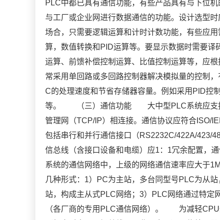
PLC中都已具有通信功能，有些产品具有与下位
与工厂或企业网进行数据通信的功能。设计选型时
场合，只需要逻辑运算和计时计数功能，有些应用
算，数值转换和PID运算等。要显示数据时需要
运算、前馈补偿控制运算、比值控制运算等，应根
常采用单回路或多回路控制器解决模拟量的控制，
C的处理速度和节省存储器容量。例如采用PID控
等。 （三）通信功能 大中型PLC系统应支持多
管理网（TCP/IP）相连接。通信协议应符合ISO
包括串行和并行通信接口（RS2232C/422A/42
信总线（含接口设备和电缆）应1：1冗余配置，
系统的通信网络中，上级的网络通信速率应大于1M
几种形式：1）PC为主站，多台同型号PLC为从站
站，构成主从式PLC网络；3）PLC网络通过特定
（各厂商的专用PLC通信网络）。 为减轻CP