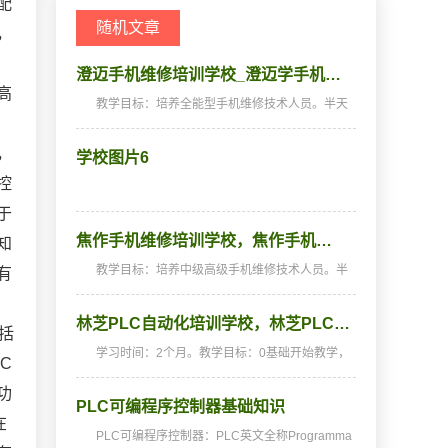
配
随机文章
，
澄迈手机维修培训学校_澄迈学手机…
高
教学目标：培养全能型手机维修技术人员。半天
，
理论，半天实践，深入浅出，通俗易懂，从零开
始，手把手教，教会为止，使学生成为真正意义
，
学校图片6
上的、全能的手机维修技术人才和手机维修店老
板。学习时间…
控
于
焦作手机维修培训学校，焦作手机…
知
教学目标：培养中级高级手机维修技术人员。半
有
天理论，半天实践，深入浅出，通俗易懂，从零
开端，手把手教，教会为止，使学生成为真正意
林芝PLC自动化培训学校，林芝PLC…
义上的手机维修高手。学习时间：2个月(采用我
括
校25年经典教…
学习时间：2个月。教学目标：0基础开始教学，
C
培养PLC编程技术人员。天天实操，全程实战，
深入浅出，通俗易懂，从零开始，手把手教，教
功
PLC可编程序控制器基础知识
会为止。教学特色：无时间限制，循环开班，不
在
懂的地方可以插…
PLC可编程序控制器：PLC英文全称Programma