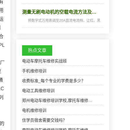
有
bleLogicController,中文全称为可编程逻辑控制
器，定义是:一种数字运算操作的电子系统，专为
用
测量无刷电动机的空载电流方法及…
在工业环境应用而设计的。它采用一类可编程的
存储器，用于其…
运
将数字式万用表调至20A直流电流档，让红、黑
表笔串接在控制器的电源输入红色线中(红表笔接
制
电源侧，黑表笔接控制器侧)打开电源开关，在电
合
动机不转时，记下此时表屏上显示的最大电流数
值。然后转动…
PL
热点文章
电动车摩托车维修实战班
工厂
手机维修培训
应
通
收费标准_每个专业的学费是多少？
C
电动工具维修培训
列
郑州电动车维修培训学校,摩托车维修…
电机维修培训
住学员宿舍需要交钱吗？
的