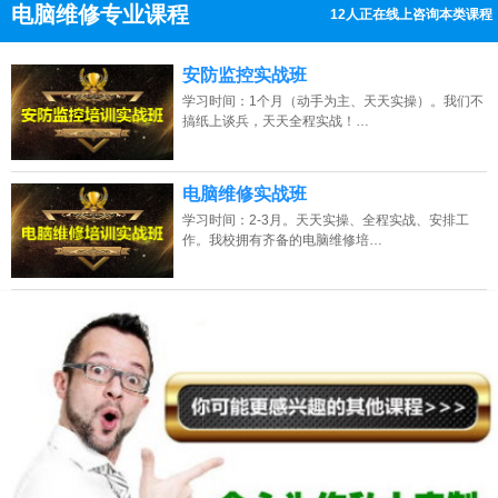
电脑维修专业课程
12人正在线上咨询本类课程
13807313137
点击免费咨询电话：
安防监控实战班
学习时间：1个月（动手为主、天天实操）。我们不
搞纸上谈兵，天天全程实战！…
电脑维修实战班
学习时间：2-3月。天天实操、全程实战、安排工
作。我校拥有齐备的电脑维修培…