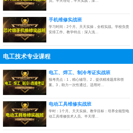
员。半天理论，半天实践，深…
手机维修实战班
学习时间：2个月。天天实操，全程实战。学校负责
安排工作。教学特点：深入浅…
电工技术专业课程
13807313137
点击免费咨询电话：
电工、焊工、制冷考证实战班
报考亮点：1，精心辅导。2，提供精准题库和答
案。3，助力一次性通过。适用对…
电动工具维修实战班
学时：1个月。天天实操。教学目标：培养全能型电
动工具维修技术人员。半天理…