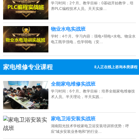
学习时间：2个月。教学目标：0基础开始教学，培
养PLC编程技术人员。天天实操…
物业水电实战班
学时：4个月。学习内容：强电+弱电+水电。物业水
电工既学强电，也学弱电（安…
家电维修专业课程
8人正在线上咨询本类课程
13807313137
点击免费咨询电话：
全能家电维修实战班
学习时间：6个月。教学目标：培养全能家电维修技
术人员。半天理论，半天实践…
家电卫浴安装实战班
湖南阳光技术学校家电卫浴安装培训班优势：呼
应“城乡安装业务饱和”的行业…