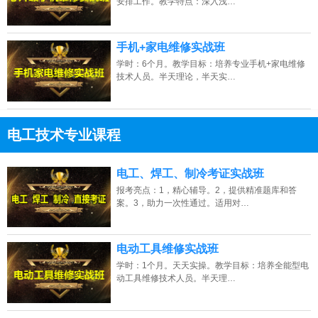
安排工作。教学特点：深入浅…
手机+家电维修实战班
学时：6个月。教学目标：培养专业手机+家电维修
技术人员。半天理论，半天实…
电工技术专业课程
13807313137
点击免费咨询电话：
电工、焊工、制冷考证实战班
报考亮点：1，精心辅导。2，提供精准题库和答
案。3，助力一次性通过。适用对…
电动工具维修实战班
学时：1个月。天天实操。教学目标：培养全能型电
动工具维修技术人员。半天理…