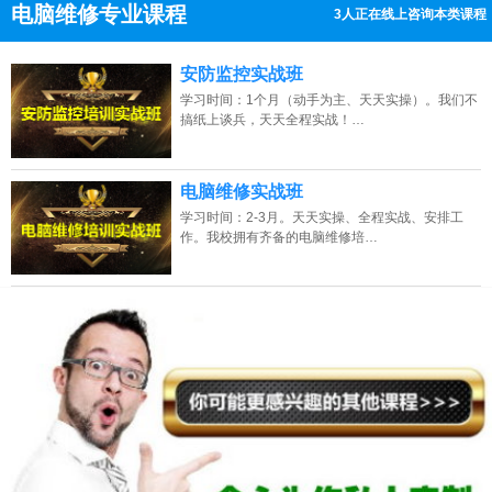
电脑维修专业课程
3人正在线上咨询本类课程
13807313137
点击免费咨询电话：
安防监控实战班
学习时间：1个月（动手为主、天天实操）。我们不
搞纸上谈兵，天天全程实战！…
电脑维修实战班
学习时间：2-3月。天天实操、全程实战、安排工
作。我校拥有齐备的电脑维修培…