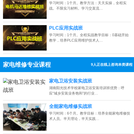
学习时间：1个月。教学方法：天天实操，全程实
战。不限实习材料。学习交直流…
PLC应用实战班
学习时间：1个月。全程实战教学目标：0基础开始
教学，培养PLC应用维护技术人…
家电维修专业课程
9人正在线上咨询本类课程
13807313137
点击免费咨询电话：
家电卫浴安装实战班
湖南阳光技术学校家电卫浴安装培训班优势：呼
应“城乡安装业务饱和”的行业…
全能家电维修实战班
学习时间：6个月。教学目标：培养全能家电维修技
术人员。半天理论，半天实践…