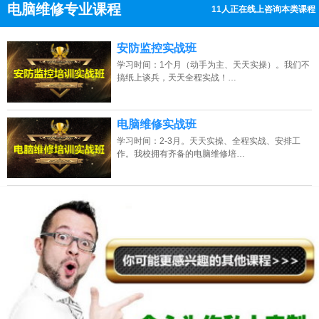
电脑维修专业课程
11人正在线上咨询本类课程
13807313137
点击免费咨询电话：
安防监控实战班
学习时间：1个月（动手为主、天天实操）。我们不
搞纸上谈兵，天天全程实战！…
电脑维修实战班
学习时间：2-3月。天天实操、全程实战、安排工
作。我校拥有齐备的电脑维修培…