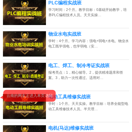
PLC编程实战班
学习时间：2个月。教学目标：0基础开始教学，培
养PLC编程技术人员。天天实操…
物业水电实战班
学时：4个月。学习内容：强电+弱电+水电。物业水
电工既学强电，也学弱电（安…
电工、焊工、制冷考证实战班
报考亮点：1，精心辅导。2，提供精准题库和答
案。3，助力一次性通过。适用对…
电动工具维修实战班
学时：1个月。天天实操。教学目标：培养全能型电
动工具维修技术人员。半天理…
电机(马达)维修实战班