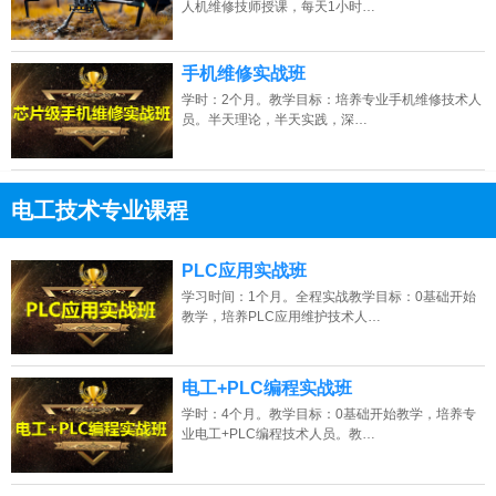
人机维修技师授课，每天1小时…
手机维修实战班
学时：2个月。教学目标：培养专业手机维修技术人
员。半天理论，半天实践，深…
电工技术专业课程
13807313137
点击免费咨询电话：
PLC应用实战班
学习时间：1个月。全程实战教学目标：0基础开始
教学，培养PLC应用维护技术人…
电工+PLC编程实战班
学时：4个月。教学目标：0基础开始教学，培养专
业电工+PLC编程技术人员。教…