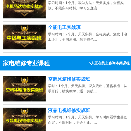
学习时间：1个月。教学方法：天天实操，全程实
战。不限实习材料。学习交直流…
全能电工实战班
学习时间：2个月。天天实操，全程实战。颁发【电
工证】，全国通用。教学特色…
家电维修专业课程
5人正在线上咨询本类课程
13807313137
点击免费咨询电话：
空调冰箱维修实战班
学时：1个月。天天实操。深入浅出，通俗易懂，从
零开始，模块教学，逐一突破…
液晶电视维修实战班
学习时间：1个月。天天实操。学习时间看学生基础
而定，不限时间，学会为止。…