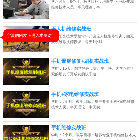
学习时间：6个月。教学目标：培养专业手机+电脑
2026年8月7号_江西_胡同学（134****3872）报名:
【手机维修培训班】
维修技术人员。半天理论，半…
2026年8月7号_海南_朱同学（130****2540）报名:
【手机维修培训班】
无人机维修实战班
2026年8月7号_陕西_谭同学（137****0243）报名:
【手机维修培训班】
湖南阳光技术学校常年开设无人机维修培训，由无
人机维修技师授课，每天1小时…
2026年8月7号_广西_王同学（151****7464）报名:
【手机维修培训班】
手机爆屏修复+刷机实战班
学时：15天。教学特色：短、平、快。为学习时间
紧的朋友打开成功的快车道！…
手机+家电维修实战班
学时：6个月。教学目标：培养专业手机+家电维修
技术人员。半天理论，半天实…
手机维修实战班
学时：2个月。教学目标：培养专业手机维修技术人