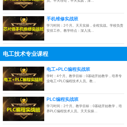
员。半天理论，半天实践，深…
手机维修实战班
学习时间：2个月。天天实操，全程实战。学校负责
安排工作。教学特点：深入浅…
宁夏的网友正进入本页访问
电工技术专业课程
13807313137
点击免费咨询电话：
电工+PLC编程实战班
学时：4个月。教学目标：0基础开始教学，培养专
业电工+PLC编程技术人员。教…
PLC编程实战班
学习时间：2个月。教学目标：0基础开始教学，培
养PLC编程技术人员。天天实操…