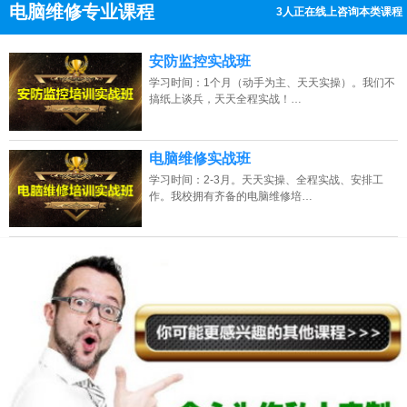
电脑维修专业课程
3人正在线上咨询本类课程
13807313137
点击免费咨询电话：
安防监控实战班
学习时间：1个月（动手为主、天天实操）。我们不
搞纸上谈兵，天天全程实战！…
电脑维修实战班
学习时间：2-3月。天天实操、全程实战、安排工
作。我校拥有齐备的电脑维修培…