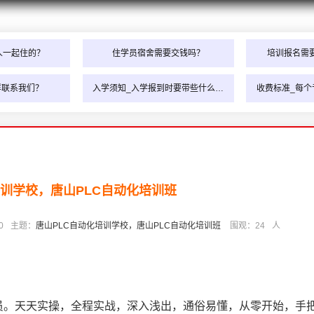
人一起住的？
住学员宿舍需要交钱吗？
培训报名需
样联系我们？
入学须知_入学报到时要带些什么…
收费标准_每个
培训学校，唐山PLC自动化培训班
0
主题：
唐山PLC自动化培训学校，唐山PLC自动化培训班
围观：
24
人
人员。天天实操，全程实战，深入浅出，通俗易懂，从零开始，手