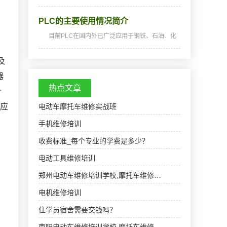
培养PLC编程技术人员。天天实操，全程实战，
深入浅出，通俗易懂，从零开始，手把手教，教
PLC的主要使用情况简介
会为止。教学特色：无时间限制，循环开班，不
懂的地方可以插…
目前PLC在国内外已广泛应用于钢铁、石油、化
工、电力、建材、机械制造、汽车、轻纺、交通
运输、环保及文化娱乐等各个行业。在运城电厂
及
主要有化学制水、生活污水处理、工业废水处
理、凝结水精处理…
器
热点文章
介
器应
电动车摩托车维修实战班
手机维修培训
收费标准_每个专业的学费是多少？
电动工具维修培训
郑州电动车维修培训学校,摩托车维修…
电机维修培训
住学员宿舍需要交钱吗？