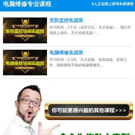
电脑维修专业课程
8人正在线上咨询本类课程
13807313137
点击免费咨询电话：
安防监控实战班
学习时间：1个月（动手为主、天天实操）。我们不
搞纸上谈兵，天天全程实战！…
电脑维修实战班
学习时间：2-3月。天天实操、全程实战、安排工
作。我校拥有齐备的电脑维修培…