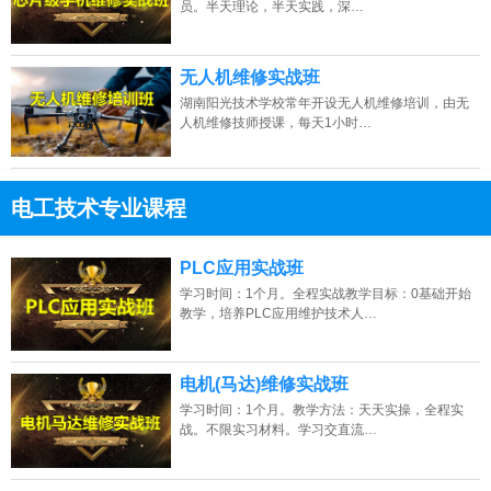
员。半天理论，半天实践，深…
无人机维修实战班
湖南阳光技术学校常年开设无人机维修培训，由无
人机维修技师授课，每天1小时…
电工技术专业课程
13807313137
点击免费咨询电话：
PLC应用实战班
学习时间：1个月。全程实战教学目标：0基础开始
教学，培养PLC应用维护技术人…
电机(马达)维修实战班
学习时间：1个月。教学方法：天天实操，全程实
战。不限实习材料。学习交直流…