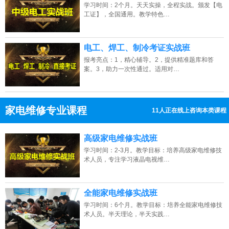
学习时间：2个月。天天实操，全程实战。颁发【电
工证】，全国通用。教学特色…
电工、焊工、制冷考证实战班
报考亮点：1，精心辅导。2，提供精准题库和答
案。3，助力一次性通过。适用对…
家电维修专业课程
11人正在线上咨询本类课程
13807313137
点击免费咨询电话：
高级家电维修实战班
学习时间：2-3月。教学目标：培养高级家电维修技
术人员，专注学习液晶电视维…
全能家电维修实战班
学习时间：6个月。教学目标：培养全能家电维修技
术人员。半天理论，半天实践…