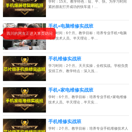
学时：15天。教学特色：短、平、快。为学习时间
紧的朋友打开成功的快车道！…
2026年8月6号_山东_刘同学（186****1335）报名:
【手机维修培训班】
2026年8月6号_湖北_江同学（137****2171）报名:
【手机维修培训班】
手机+电脑维修实战班
学习时间：6个月。教学目标：培养专业手机+电脑
四川的网友正进入本页访问
2026年8月6号_广东_朱同学（133****8591）报名:
【手机维修培训班】
维修技术人员。半天理论，半…
2026年8月6号_河北_潘同学（133****1113）报名:
【手机维修培训班】
手机维修实战班
学习时间：2个月。天天实操，全程实战。学校负责
安排工作。教学特点：深入浅…
手机+家电维修实战班
学时：6个月。教学目标：培养专业手机+家电维修
技术人员。半天理论，半天实…
手机维修实战班
学时：2个月。教学目标：培养专业手机维修技术人