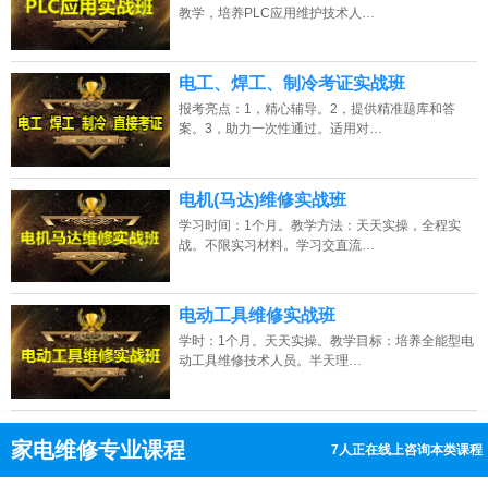
教学，培养PLC应用维护技术人…
电工、焊工、制冷考证实战班
报考亮点：1，精心辅导。2，提供精准题库和答
案。3，助力一次性通过。适用对…
电机(马达)维修实战班
学习时间：1个月。教学方法：天天实操，全程实
战。不限实习材料。学习交直流…
电动工具维修实战班
学时：1个月。天天实操。教学目标：培养全能型电
动工具维修技术人员。半天理…
家电维修专业课程
7人正在线上咨询本类课程