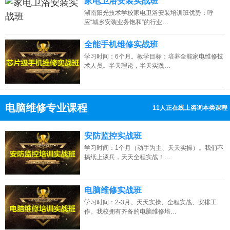
家电卫浴安装实战班
湖南阳光技术学校家电卫浴安装培训班优势：呼
应“城乡安装业务饱和”的行业…
全能手机维修实战班
学习时间：6个月。教学目标：培养全能家电维修技
术人员。半天理论，半天实践…
电脑维修专业课程
11人正在线上咨询本类课程
13807313137
点击免费咨询电话：
安防监控实战班
学习时间：1个月（动手为主、天天实操）。我们不
搞纸上谈兵，天天全程实战！…
电脑维修实战班
学习时间：2-3月。天天实操、全程实战、安排工
作。我校拥有齐备的电脑维修培…