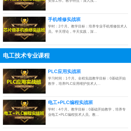
安排工作。教学特点：深入浅…
手机维修实战班
学时：2个月。教学目标：培养专业手机维修技术人
员。半天理论，半天实践，深…
电工技术专业课程
13807313137
点击免费咨询电话：
PLC应用实战班
学习时间：1个月。全程实战教学目标：0基础开始
教学，培养PLC应用维护技术人…
电工+PLC编程实战班
学时：4个月。教学目标：0基础开始教学，培养专
业电工+PLC编程技术人员。教…