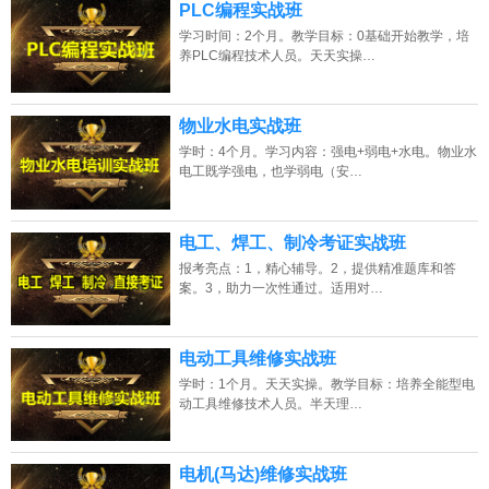
PLC编程实战班
学习时间：2个月。教学目标：0基础开始教学，培
养PLC编程技术人员。天天实操…
物业水电实战班
学时：4个月。学习内容：强电+弱电+水电。物业水
电工既学强电，也学弱电（安…
电工、焊工、制冷考证实战班
报考亮点：1，精心辅导。2，提供精准题库和答
案。3，助力一次性通过。适用对…
电动工具维修实战班
学时：1个月。天天实操。教学目标：培养全能型电
动工具维修技术人员。半天理…
电机(马达)维修实战班