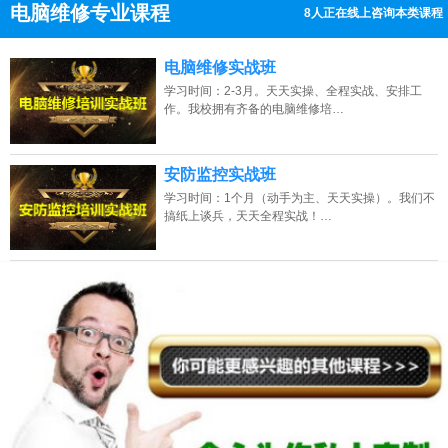
电脑维修专业课程
8人正在线上咨询本类课程
13807313137
点击免费咨询电话：
电脑维修实战班
学习时间：2-3月。天天实操、全程实战、安排工
作。我校拥有齐备的电脑维修培…
安防监控实战班
学习时间：1个月（动手为主、天天实操）。我们不
搞纸上谈兵，天天全程实战！…