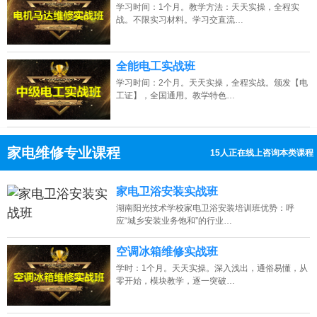
学习时间：1个月。教学方法：天天实操，全程实
战。不限实习材料。学习交直流…
全能电工实战班
学习时间：2个月。天天实操，全程实战。颁发【电
工证】，全国通用。教学特色…
家电维修专业课程
15人正在线上咨询本类课程
13807313137
点击免费咨询电话：
家电卫浴安装实战班
湖南阳光技术学校家电卫浴安装培训班优势：呼
应“城乡安装业务饱和”的行业…
空调冰箱维修实战班
学时：1个月。天天实操。深入浅出，通俗易懂，从
零开始，模块教学，逐一突破…