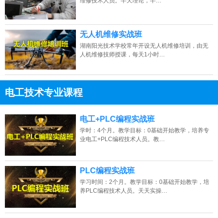
维修技术人员。半天理论，半…
无人机维修实战班
湖南阳光技术学校常年开设无人机维修培训，由无
人机维修技师授课，每天1小时…
电工技术专业课程
13807313137
点击免费咨询电话：
电工+PLC编程实战班
学时：4个月。教学目标：0基础开始教学，培养专
业电工+PLC编程技术人员。教…
PLC编程实战班
学习时间：2个月。教学目标：0基础开始教学，培
养PLC编程技术人员。天天实操…