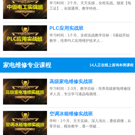
学习时间：2个月。天天实操，全程实战。颁发【电
工证】，全国通用。教学特色…
PLC应用实战班
学习时间：1个月。全程实战教学目标：0基础开始
教学，培养PLC应用维护技术人…
家电维修专业课程
14人正在线上咨询本类课程
13807313137
点击免费咨询电话：
高级家电维修实战班
学习时间：2-3月。教学目标：培养高级家电维修技
术人员，专注学习液晶电视维…
空调冰箱维修实战班
学时：1个月。天天实操。深入浅出，通俗易懂，从
零开始，模块教学，逐一突破…