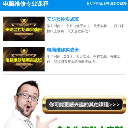
电脑维修专业课程
9人正在线上咨询本类课程
13807313137
点击免费咨询电话：
安防监控实战班
学习时间：1个月（动手为主、天天实操）。我们不
搞纸上谈兵，天天全程实战！…
电脑维修实战班
学习时间：2-3月。天天实操、全程实战、安排工
作。我校拥有齐备的电脑维修培…