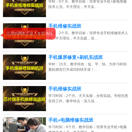
学时：6个月。教学目标：培养专业手机+家电维修
技术人员。半天理论，半天实…
2026年8月9号_天津_张同学（130****8118）报名:
【手机维修培训班】
2026年8月9号黑龙江钟同学（156****3612）报名:
【手机维修培训班】
手机维修实战班
学时：2个月。教学目标：培养专业手机维修技术人
江苏的网友正进入本页访问
2026年8月9号_山东_江同学（187****5269）报名:
【手机维修培训班】
员。半天理论，半天实践，深…
2026年8月9号_海南_钟同学（134****7716）报名:
【手机维修培训班】
手机爆屏修复+刷机实战班
学时：15天。教学特色：短、平、快。为学习时间
紧的朋友打开成功的快车道！…
手机维修实战班
学习时间：2个月。天天实操，全程实战。学校负责
安排工作。教学特点：深入浅…
手机+电脑维修实战班
学习时间：6个月。教学目标：培养专业手机+电脑