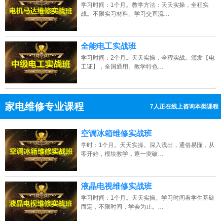
学习时间：1个月。教学方法：天天实操，全程实
战。不限实习材料。学习交直流…
全能电工实战班
学习时间：2个月。天天实操，全程实战。颁发【电
工证】，全国通用。教学特色…
家电维修专业课程
7人正在线上咨询本类课程
13807313137
点击免费咨询电话：
空调冰箱维修实战班
学时：1个月。天天实操。深入浅出，通俗易懂，从
零开始，模块教学，逐一突破…
液晶电视维修实战班
学习时间：1个月。天天实操。学习时间看学生基础
而定，不限时间，学会为止。…