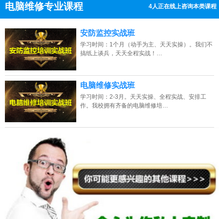
电脑维修专业课程
4人正在线上咨询本类课程
13807313137
点击免费咨询电话：
安防监控实战班
学习时间：1个月（动手为主、天天实操）。我们不
搞纸上谈兵，天天全程实战！…
电脑维修实战班
学习时间：2-3月。天天实操、全程实战、安排工
作。我校拥有齐备的电脑维修培…