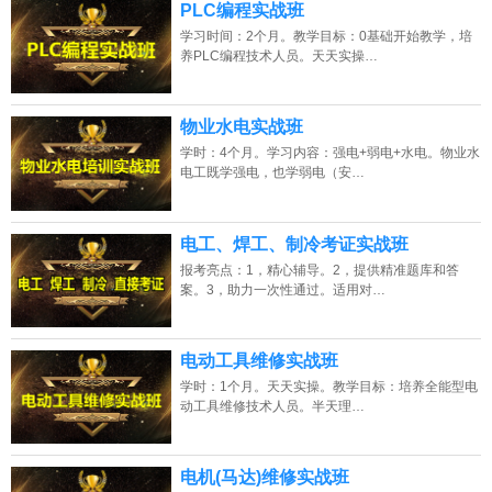
PLC编程实战班
学习时间：2个月。教学目标：0基础开始教学，培
养PLC编程技术人员。天天实操…
物业水电实战班
学时：4个月。学习内容：强电+弱电+水电。物业水
电工既学强电，也学弱电（安…
电工、焊工、制冷考证实战班
报考亮点：1，精心辅导。2，提供精准题库和答
案。3，助力一次性通过。适用对…
电动工具维修实战班
学时：1个月。天天实操。教学目标：培养全能型电
动工具维修技术人员。半天理…
电机(马达)维修实战班