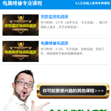
电脑维修专业课程
12人正在线上咨询本类课程
13807313137
点击免费咨询电话：
安防监控实战班
学习时间：1个月（动手为主、天天实操）。我们不
搞纸上谈兵，天天全程实战！…
电脑维修实战班
学习时间：2-3月。天天实操、全程实战、安排工
作。我校拥有齐备的电脑维修培…