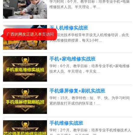
学习时间：6个月。教学目标：培养专业手机+电脑
维修技术人员。半天理论，半…
2026年8月7号_山西_陈同学（155****2936）报名:
【手机维修培训班】
2026年8月7号_河南_谭同学（137****4364）报名:
【手机维修培训班】
无人机维修实战班
2026年8月7号_湖北_谭同学（134****4712）报名:
【手机维修培训班】
广西的网友正进入本页访问
湖南阳光技术学校常年开设无人机维修培训，由无
人机维修技师授课，每天1小时…
2026年8月7号_北京_陈同学（180****4351）报名:
【手机维修培训班】
手机+家电维修实战班
学时：6个月。教学目标：培养专业手机+家电维修
技术人员。半天理论，半天实…
手机爆屏修复+刷机实战班
学时：15天。教学特色：短、平、快。为学习时间
紧的朋友打开成功的快车道！…
手机维修实战班
学时：2个月。教学目标：培养专业手机维修技术人