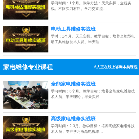
学习时间：1个月。教学方法：天天实操，全程实
战。不限实习材料。学习交直流…
电动工具维修实战班
学时：1个月。天天实操。教学目标：培养全能型电
动工具维修技术人员。半天理…
家电维修专业课程
12人正在线上咨询本类课程
13807313137
点击免费咨询电话：
全能家电维修实战班
学习时间：6个月。教学目标：培养全能家电维修技
术人员。半天理论，半天实践…
高级家电维修实战班
学习时间：2-3月。教学目标：培养高级家电维修技
术人员，专注学习液晶电视维…