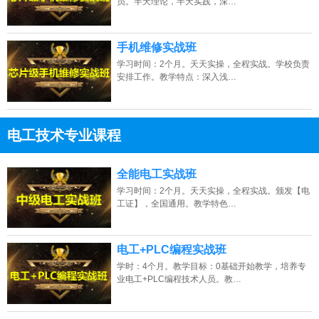
员。半天理论，半天实践，深…
手机维修实战班
学习时间：2个月。天天实操，全程实战。学校负责
安排工作。教学特点：深入浅…
电工技术专业课程
13807313137
点击免费咨询电话：
全能电工实战班
学习时间：2个月。天天实操，全程实战。颁发【电
工证】，全国通用。教学特色…
电工+PLC编程实战班
学时：4个月。教学目标：0基础开始教学，培养专
业电工+PLC编程技术人员。教…