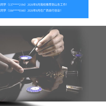
同学（137****2194）2026年8月我校推荐到山东工作！
年8月_浙江_张同学（136****4865）报:
【手机维修实战班】
同学（184****9340）2026年8月在广西自行创业！
年8月_贵州_卢同学（157****8241）报:
【手机维修实战班】
年8月_山西_张同学（158****6173）报:
【手机维修实战班】