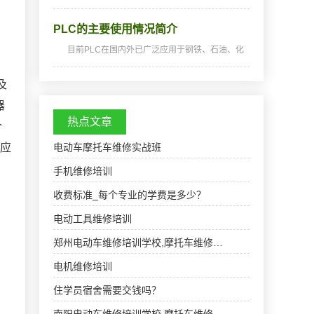
培养PLC编程技术人员。天天实操，全程实战，
深入浅出，通俗易懂，从零开始，手把手教，教
PLC的主要使用情况简介
会为止。教学特色：无时间限制，循环开班，不
懂的地方可以插…
目前PLC在国内外已广泛应用于钢铁、石油、化
工、电力、建材、机械制造、汽车、轻纺、交通
运输、环保及文化娱乐等各个行业。在运城电厂
及
主要有化学制水、生活污水处理、工业废水处
理、凝结水精处理…
器
热点文章
介
器应
电动车摩托车维修实战班
手机维修培训
收费标准_每个专业的学费是多少？
电动工具维修培训
郑州电动车维修培训学校,摩托车维修…
电机维修培训
住学员宿舍需要交钱吗？