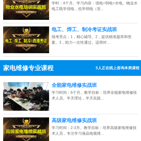
学时：4个月。学习内容：强电+弱电+水电。物业水
电工既学强电，也学弱电（安…
电工、焊工、制冷考证实战班
报考亮点：1，精心辅导。2，提供精准题库和答
案。3，助力一次性通过。适用对…
家电维修专业课程
5人正在线上咨询本类课程
13807313137
点击免费咨询电话：
全能家电维修实战班
学习时间：6个月。教学目标：培养全能家电维修技
术人员。半天理论，半天实践…
高级家电维修实战班
学习时间：2-3月。教学目标：培养高级家电维修技
术人员，专注学习液晶电视维…