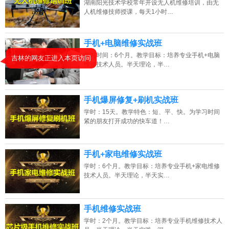
湖南阳光技术学校常年开设无人机维修培训，由无
2026年8月9号_山西_刘同学（139****1658）报名:
【手机维修培训班】
人机维修技师授课，每天1小时…
2026年8月9号_安徽_卢同学（136****9091）报名:
【手机维修培训班】
手机+电脑维修实战班
2026年8月9号_江西_钟同学（157****8489）报名:
【手机维修培训班】
学习时间：6个月。教学目标：培养专业手机+电脑
维修技术人员。半天理论，半…
吉林的网友正进入本页访问
2026年8月9号_河北_陈同学（133****5746）报名:
【手机维修培训班】
手机爆屏修复+刷机实战班
学时：15天。教学特色：短、平、快。为学习时间
紧的朋友打开成功的快车道！…
手机+家电维修实战班
学时：6个月。教学目标：培养专业手机+家电维修
技术人员。半天理论，半天实…
手机维修实战班
学时：2个月。教学目标：培养专业手机维修技术人