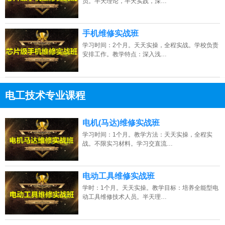
员。半天理论，半天实践，深…
手机维修实战班
学习时间：2个月。天天实操，全程实战。学校负责
安排工作。教学特点：深入浅…
电工技术专业课程
13807313137
点击免费咨询电话：
电机(马达)维修实战班
学习时间：1个月。教学方法：天天实操，全程实
战。不限实习材料。学习交直流…
电动工具维修实战班
学时：1个月。天天实操。教学目标：培养全能型电
动工具维修技术人员。半天理…