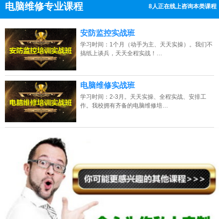
电脑维修专业课程
8人正在线上咨询本类课程
13807313137
点击免费咨询电话：
安防监控实战班
学习时间：1个月（动手为主、天天实操）。我们不
搞纸上谈兵，天天全程实战！…
电脑维修实战班
学习时间：2-3月。天天实操、全程实战、安排工
作。我校拥有齐备的电脑维修培…