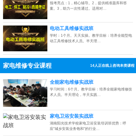
报考亮点：1，精心辅导。2，提供精准题库和答
案。3，助力一次性通过。适用对…
电动工具维修实战班
学时：1个月。天天实操。教学目标：培养全能型电
动工具维修技术人员。半天理…
家电维修专业课程
12人正在线上咨询本类课程
13807313137
点击免费咨询电话：
全能家电维修实战班
学习时间：6个月。教学目标：培养全能家电维修技
术人员。半天理论，半天实践…
家电卫浴安装实战班
湖南阳光技术学校家电卫浴安装培训班优势：呼
应“城乡安装业务饱和”的行业…