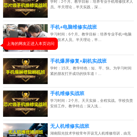
学时：2个月。教学目标：培养专业手机维修技术人
员。半天理论，半天实践，深…
2026年8月6号_安徽_杨同学（131****5093）报名:
【手机维修培训班】
2026年8月6号_上海_韩同学（133****4087）报名:
【手机维修培训班】
手机+电脑维修实战班
2026年8月6号_河南_王同学（132****3160）报名:
【手机维修培训班】
学习时间：6个月。教学目标：培养专业手机+电脑
维修技术人员。半天理论，半…
2026年8月6号_陕西_胡同学（135****3029）报名:
【手机维修培训班】
手机爆屏修复+刷机实战班
学时：15天。教学特色：短、平、快。为学习时间
紧的朋友打开成功的快车道！…
手机维修实战班
学习时间：2个月。天天实操，全程实战。学校负责
安排工作。教学特点：深入浅…
无人机维修实战班
湖南阳光技术学校常年开设无人机维修培训，由无