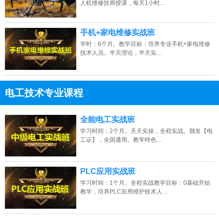
人机维修技师授课，每天1小时…
手机+家电维修实战班
学时：6个月。教学目标：培养专业手机+家电维修
技术人员。半天理论，半天实…
电工技术专业课程
13807313137
点击免费咨询电话：
全能电工实战班
学习时间：2个月。天天实操，全程实战。颁发【电
工证】，全国通用。教学特色…
PLC应用实战班
学习时间：1个月。全程实战教学目标：0基础开始
教学，培养PLC应用维护技术人…