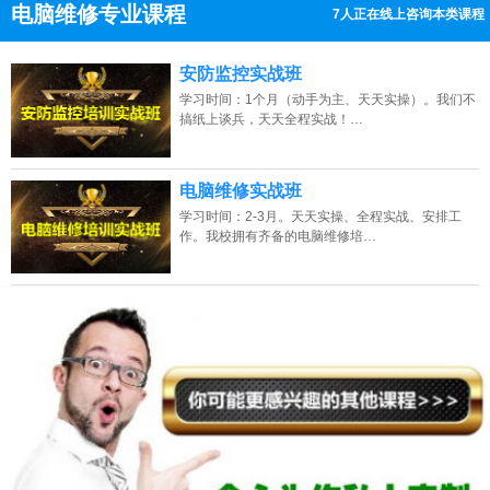
电脑维修专业课程
9人正在线上咨询本类课程
13807313137
点击免费咨询电话：
安防监控实战班
学习时间：1个月（动手为主、天天实操）。我们不
搞纸上谈兵，天天全程实战！…
电脑维修实战班
学习时间：2-3月。天天实操、全程实战、安排工
作。我校拥有齐备的电脑维修培…