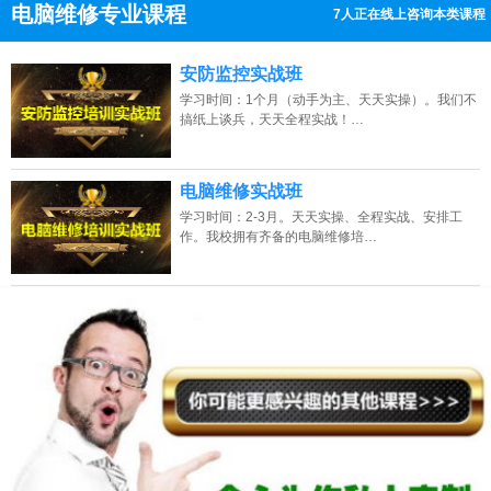
电脑维修专业课程
7人正在线上咨询本类课程
13807313137
点击免费咨询电话：
安防监控实战班
学习时间：1个月（动手为主、天天实操）。我们不
搞纸上谈兵，天天全程实战！…
电脑维修实战班
学习时间：2-3月。天天实操、全程实战、安排工
作。我校拥有齐备的电脑维修培…