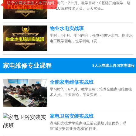
学习时间：2个月。教学目标：0基础开始教学，培
养PLC编程技术人员。天天实操…
物业水电实战班
学时：4个月。学习内容：强电+弱电+水电。物业水
电工既学强电，也学弱电（安…
家电维修专业课程
8人正在线上咨询本类课程
13807313137
点击免费咨询电话：
全能家电维修实战班
学习时间：6个月。教学目标：培养全能家电维修技
术人员。半天理论，半天实践…
家电卫浴安装实战班
湖南阳光技术学校家电卫浴安装培训班优势：呼
应“城乡安装业务饱和”的行业…