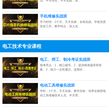
员。半天理论，半天实践，深…
手机维修实战班
学习时间：2个月。天天实操，全程实战。学校负责
安排工作。教学特点：深入浅…
电工技术专业课程
13807313137
点击免费咨询电话：
电工、焊工、制冷考证实战班
报考亮点：1，精心辅导。2，提供精准题库和答
案。3，助力一次性通过。适用对…
电动工具维修实战班
学时：1个月。天天实操。教学目标：培养全能型电
动工具维修技术人员。半天理…