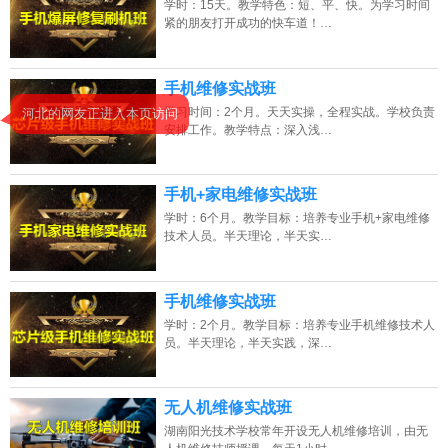
学时：15天。教学特色：短、平、快。为学习时间
紧的朋友打开成功的快车道！…
2026年8月6号_天津_林同学（181****7303）报名:
【手机维修培训班】
2026年8月6号_广西_陈同学（130****6099）报名:
【手机维修培训班】
手机维修实战班
学习时间：2个月。天天实操，全程实战。学校负责
河北的网友正进入本页访问
2026年8月6号_北京_李同学（180****8189）报名:
【手机维修培训班】
安排工作。教学特点：深入浅…
2026年8月6号_浙江_朱同学（136****8091）报名:
【手机维修培训班】
手机+家电维修实战班
学时：6个月。教学目标：培养专业手机+家电维修
技术人员。半天理论，半天实…
手机维修实战班
学时：2个月。教学目标：培养专业手机维修技术人
员。半天理论，半天实践，深…
无人机维修实战班
湖南阳光技术学校常年开设无人机维修培训，由无