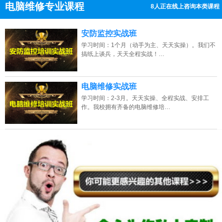
电脑维修专业课程
8人正在线上咨询本类课程
13807313137
点击免费咨询电话：
安防监控实战班
学习时间：1个月（动手为主、天天实操）。我们不
搞纸上谈兵，天天全程实战！…
电脑维修实战班
学习时间：2-3月。天天实操、全程实战、安排工
作。我校拥有齐备的电脑维修培…