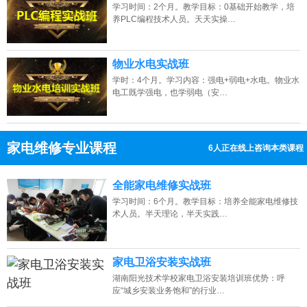
学习时间：2个月。教学目标：0基础开始教学，培
养PLC编程技术人员。天天实操…
物业水电实战班
学时：4个月。学习内容：强电+弱电+水电。物业水
电工既学强电，也学弱电（安…
家电维修专业课程
6人正在线上咨询本类课程
13807313137
点击免费咨询电话：
全能家电维修实战班
学习时间：6个月。教学目标：培养全能家电维修技
术人员。半天理论，半天实践…
家电卫浴安装实战班
湖南阳光技术学校家电卫浴安装培训班优势：呼
应“城乡安装业务饱和”的行业…